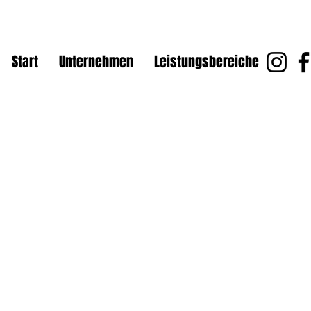
Start
Unternehmen
Leistungsbereiche
rbei
Es muss nicht immer der
Einige unserer Kunden en
Dort haben wir die Abris
selbe Stelle erstellen zu